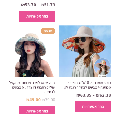
טווח
₪
53.70
–
₪
51.73
לבחור
מחירים:
למוצר
את
בחר אפשרויות
זה
האפשרויות
עד
יש
בעמוד
מספר
מבצע!
המוצר
סוגים.
ניתן
לבחור
את
האפשרויות
בעמוד
המוצר
כובע שמש גדול 18ס"מ דו צדדי
כובע שמש לנשים מכותנה מתקפל
מכותנה 4 צבעים לבחירה הגנת UV
שוליים רחבות דו צדדי, 6 צבעים
לבחירה
טווח
₪
63.35
–
₪
62.38
המחיר
המחיר
₪
49.00
₪
79.00
מחירים:
למוצר
המקורי
הנוכחי
למוצר
בחר אפשרויות
זה
בחר אפשרויות
היה:
הוא:
זה
עד