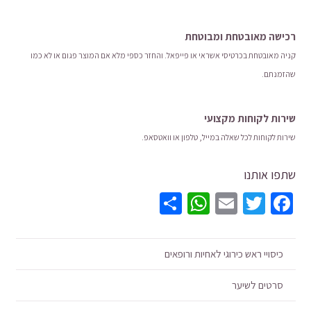
רכישה​ ​מאובטחת ומבוטחת
קניה מאובטחת בכרטיסי אשראי או פייפאל. והחזר כספי מלא אם המוצר פגום או לא כמו
שהזמנתם.
שירות לקוחות מקצועי
שירות לקוחות לכל שאלה במייל, טלפון או וואטסאפ.
שתפו אותנו
WhatsApp
Share
Email
Twitter
Facebook
כיסויי ראש כירוגי לאחיות ורופאים
סרטים לשיער