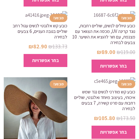
היה:
הוא:
זה
זה
עד
₪174.25.
₪92.35.
יש
יש
מספר
מספר
מבצע!
מבצע!
סוגים.
כובע טיולים לנשים, שוליים רחבות,
כובע קש אלגנטי לנשים עגול רחב
סוגים.
נוגד קרינה UV, מכסה את הצוואר עם
שוליים בגובה העניים, 6 צבעים
ניתן
ניתן
מצנפת, עם חור להוציא את השיער. 10
לבחירה
לבחור
לבחור
צבעים לבחירה
המחיר
המחיר
₪
82.90
₪
133.73
את
את
המחיר
המחיר
₪
89.00
₪
119.00
המקורי
הנוכחי
למוצר
האפשרויות
האפשרויות
המקורי
הנוכחי
למוצר
בחר אפשרויות
היה:
הוא:
זה
בחר אפשרויות
בעמוד
בעמוד
היה:
הוא:
זה
₪82.90.
₪133.73.
יש
המוצר
המוצר
₪89.00.
₪119.00.
יש
מספר
מספר
מבצע!
מבצע!
סוגים.
כובע קש מודרני לנשים נגד שמש
סוגים.
ניתן
איכותי, בעיצוב מיוחד ואלגנטי, שוליים
ניתן
לבחור
רחבות עם סרט קשירה, 7 צבעים
לבחור
לבחירה
את
את
המחיר
המחיר
₪
105.80
₪
173.50
האפשרויות
האפשרויות
המקורי
הנוכחי
למוצר
בעמוד
בחר אפשרויות
בעמוד
היה:
הוא:
זה
המוצר