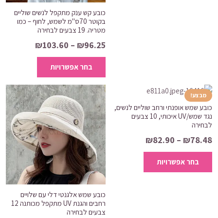
המוצר
₪105.80.
₪173.50.
יש
כובע קש ענק מתקפל לנשים שוליים
מספר
בקוטר 70ס"מ לשמש, לחוף – כמו
סוגים.
מטריה. 19 צבעים לבחירה
ניתן
טווח
₪
103.60
–
₪
96.25
לבחור
מחירים:
למוצר
בחר אפשרויות
את
זה
האפשרויות
עד
יש
בעמוד
מספר
מבצע!
המוצר
כובע שמש אופנתי ורחב שוליים לנשים,
סוגים.
נגד שמש/UV איכותי, 10 צבעים
ניתן
לבחירה
לבחור
טווח
₪
82.90
–
₪
78.48
את
מחירים:
למוצר
האפשרויות
בחר אפשרויות
זה
בעמוד
עד
יש
המוצר
מספר
כובע שמש אלגנטי דלי עם שלויים
סוגים.
רחבים והגנת UV מתקפל מכותנה 12
צבעים לבחירה
ניתן