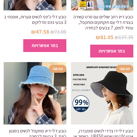
כובע דייג רחב שוליים עם סרט קשירה
כובע דלי ג'ינס לנשים ונערות, אופנתי ב
בצורת דלי עם תיקתקים ומתקפל,
3 צבעי גינס מדליקים
עמיד למים, 7 צבעים לבחירה
המחיר
המחיר
₪
47.58
₪
71.00
המחיר
המחיר
₪
81.05
₪
137.35
המקורי
הנוכחי
למוצר
המקורי
הנוכחי
למוצר
בחר אפשרויות
היה:
הוא:
זה
בחר אפשרויות
היה:
הוא:
זה
₪47.58.
₪71.00.
יש
₪81.05.
₪137.35.
יש
מספר
מספר
מבצע!
מבצע!
סוגים.
סוגים.
ניתן
ניתן
לבחור
לבחור
את
את
האפשרויות
האפשרויות
בעמוד
בעמוד
המוצר
המוצר
כובע דלי דו צדדי לנשים סומבררו,
כובע דלי דייג מתקפל לנשים בסגנון
אנטי UV מגן שמש UPF50, בשחור או
ג'ינס, 3 צבעים לבחירה