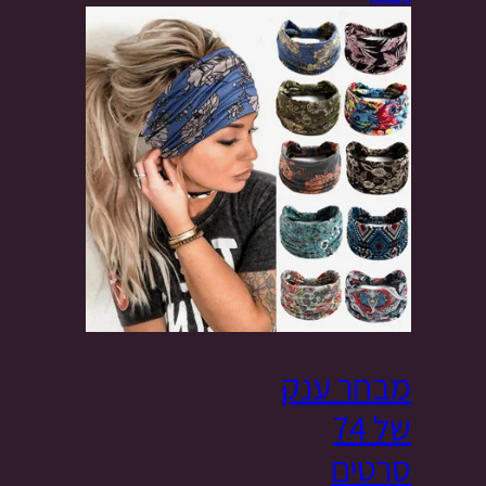
מבחר ענק
של 74
סרטים