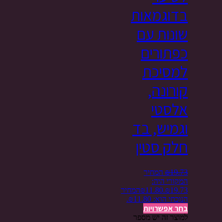
בדוגמאות
שונות עם
כפתורים
למסיכת
קורונה,
אלסטי
וגמיש, בד
חלק סטין
19.73
₪
המחיר
המקורי היה:
₪19.73.
11.80
₪
המחיר
הנוכחי הוא: ₪11.80.
בחר אפשרויות
למוצר זה יש מספר