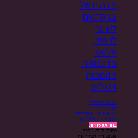
מדהים של
18 סרטים
לשיער
לנשים,
אלסטי
בדוגמאות
מהממות
24ס"מ
28.68
₪
המחיר
המקורי היה:
₪28.68.
15.78
₪
המחיר
הנוכחי הוא: ₪15.78.
בחר אפשרויות
למוצר זה יש מספר
סוגים. ניתן לבחור את