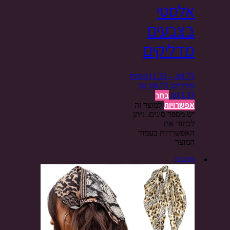
אלסטי
בצבעים
מדליקים
8.73
₪
–
11.33
₪
טווח
מחירים: ⁦₪8.73⁩ עד
בחר
אפשרויות
למוצר זה
יש מספר סוגים. ניתן
לבחור את
האפשרויות בעמוד
המוצר
מבצע!