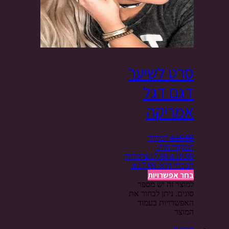
סרט לשיער
דגם דגל
אמריקה
19.99
₪
המחיר
המקורי היה:
₪19.99.
17.99
₪
המחיר
הנוכחי הוא: ₪17.99.
בחר אפשרויות
למוצר זה יש מספר
סוגים. ניתן לבחור את
האפשרויות בעמוד
המוצר