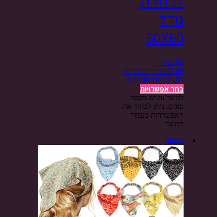
לבחירה,
גודל
60X60
–
₪
15.85
22.80
₪
טווח מחירים:
בחר אפשרויות
למוצר זה יש מספר
סוגים. ניתן לבחור את
האפשרויות בעמוד
המוצר
מבצע!