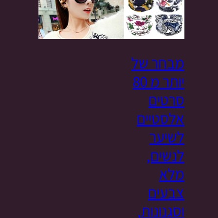
מבחר של
יותר מ 80
סרטים
אלסטיים
לשיער
לנשים,
מלא
צבעים
וסגנונות,