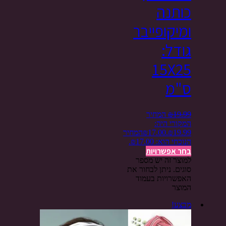
כותנה
ומיקופייבר
גודל:
15X25
ס"מ
19.99
₪
המחיר
המקורי היה:
₪19.99.
17.00
₪
המחיר
הנוכחי הוא: ₪17.00.
בחר אפשרויות
למוצר זה יש מספר
סוגים. ניתן לבחור את
האפשרויות בעמוד
המוצר
מבצע!