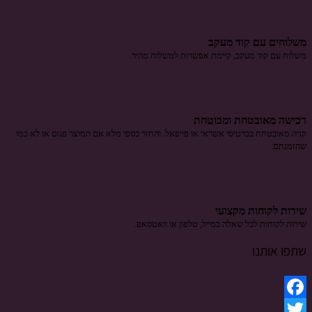
משלוחים עם קוד מעקב
משלוח​ עם קוד מעקב​​, קיימת אפשרות למשלוח מהיר​.
רכישה​ ​מאובטחת ומבוטחת
קניה מאובטחת בכרטיסי אשראי או פייפאל. והחזר כספי מלא אם המוצר פגום או לא כמו
שהזמנתם.
שירות לקוחות מקצועי
שירות לקוחות לכל שאלה במייל, טלפון או וואטסאפ.
שתפו אותנו
Facebook