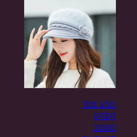
כובע צמר
קסקט
מעוצב