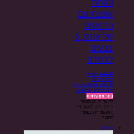
ונערות
אופנתי עם
הדפסים
של אננס, 5
צבעים
לבחירה
88.35
₪
המחיר
המקורי היה:
₪88.35.
48.60
₪
המחיר
הנוכחי הוא: ₪48.60.
בחר אפשרויות
למוצר זה יש מספר
סוגים. ניתן לבחור את
האפשרויות בעמוד
המוצר
מבצע!