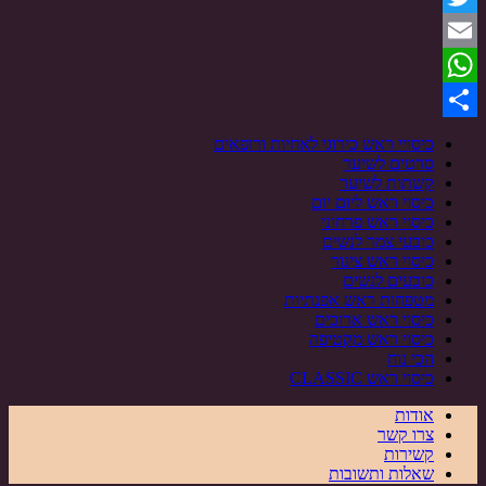
Twitter
Email
WhatsApp
Share
כיסויי ראש כירוגי לאחיות ורופאים
סרטים לשיער
קשתות לשיער
כיסוי ראש ליום יום
כיסוי ראש פרחוני
כובעי צמר לנשים
כיסוי ראש צינור
כובעים לנשים
מטפחות ראש אפנתיות
כיסוי ראש ארוכים
כיסוי ראש מקטיפה
הכי נוח
כיסוי ראש CLASSIC
אודות
צרו קשר
קשירות
שאלות ותשובות