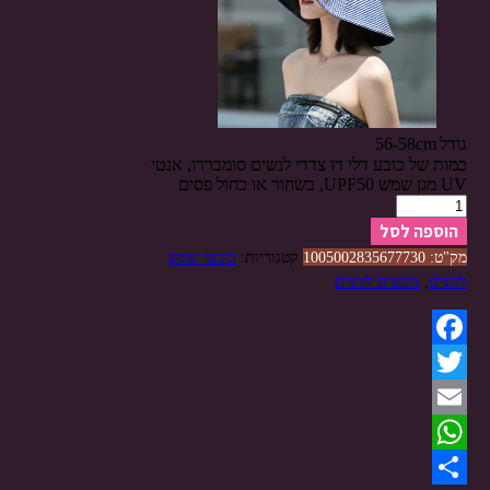
גודל
56-58cm
כמות של כובע דלי דו צדדי לנשים סומבררו, אנטי
UV מגן שמש UPF50, בשחור או כחול פסים
הוספה לסל
מק"ט:
1005002835677730
קטגוריות:
כובעי שמש
לנשים
,
כובעים לנשים
Facebook
Twitter
Email
WhatsApp