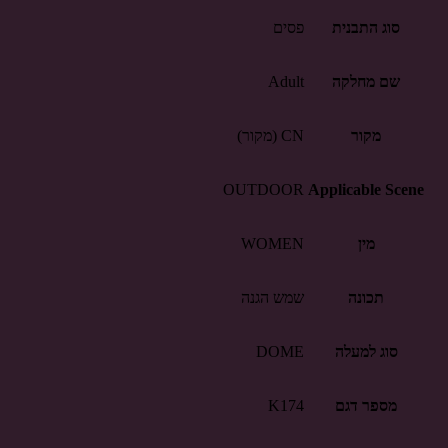
סוג התבנית
פסים
שם מחלקה
Adult
מקור
CN (מקור)
OUTDOOR
Applicable Scene
מין
WOMEN
תכונה
שמש הגנה
סוג למעלה
DOME
מספר דגם
K174