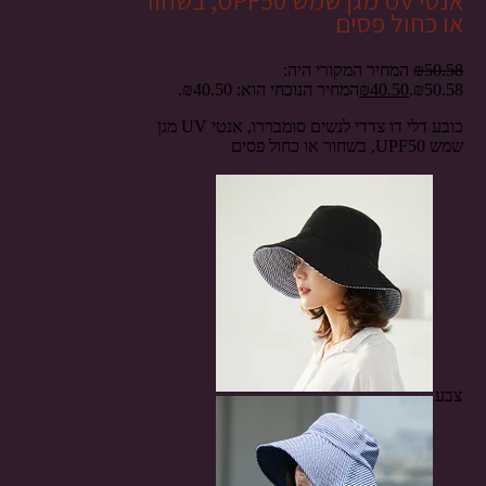
אנטי UV מגן שמש UPF50, בשחור
או כחול פסים
50.58
₪
המחיר המקורי היה:
₪50.58.
40.50
₪
המחיר הנוכחי הוא: ₪40.50.
כובע דלי דו צדדי לנשים סומבררו, אנטי UV מגן
שמש UPF50, בשחור או כחול פסים
צבע