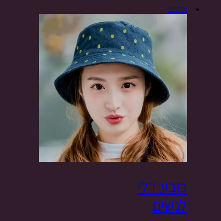
מבצע!
כובע דלי
לנשים