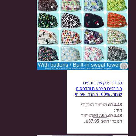
מבחר ענק של כובעים
כירורגיים בצבעים והדפסות
שונות, 100% כותנה ואיכותי
74.48
₪
המחיר המקורי
היה:
₪74.48.
37.95
₪
המחיר
הנוכחי הוא: ₪37.95.