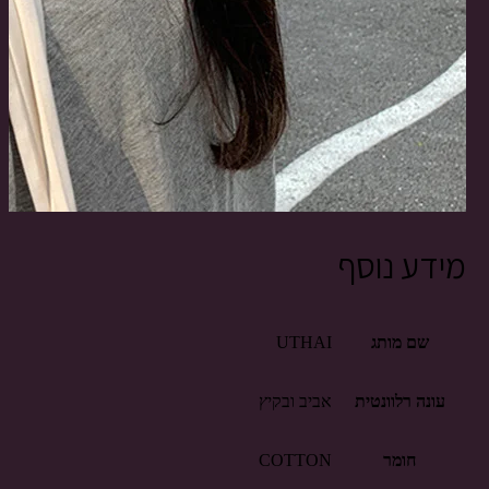
מידע נוסף
שם מותג
UTHAI
עונה רלוונטית
אביב ובקיץ
חומר
COTTON