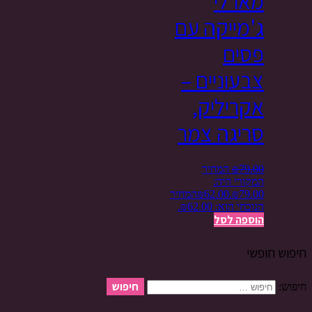
מארלי
ג'מייקה עם
פסים
צבעוניים –
אקריליק,
סריגה צמר
79.00
₪
המחיר
המקורי היה:
₪79.00.
62.00
₪
המחיר
הנוכחי הוא: ₪62.00.
הוספה לסל
חיפוש חופשי
חיפוש: