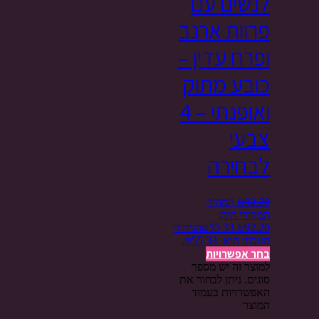
לנשים עם
פרוות ארנב
ופרח עדין –
כובע מתוק
ואופנתי – 4
צבעי
לבחירה
92.20
₪
המחיר
המקורי היה:
₪92.20.
55.33
₪
המחיר
הנוכחי הוא: ₪55.33.
בחר אפשרויות
למוצר זה יש מספר
סוגים. ניתן לבחור את
האפשרויות בעמוד
המוצר