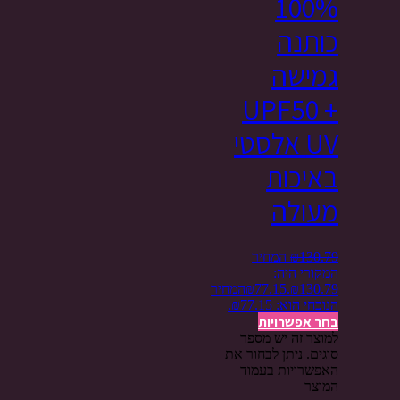
100%
כותנה
גמישה
UPF50 +
UV אלסטי
באיכות
מעולה
130.79
₪
המחיר
המקורי היה:
₪130.79.
77.15
₪
המחיר
הנוכחי הוא: ₪77.15.
בחר אפשרויות
למוצר זה יש מספר
סוגים. ניתן לבחור את
האפשרויות בעמוד
המוצר