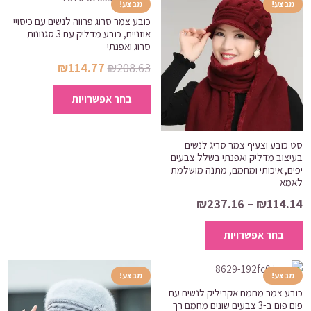
מבצע!
מבצע!
כובע צמר סרוג פרווה לנשים עם כיסויי
אוזניים, כובע מדליק עם 3 סגנונות
סרוג ואפנתי
המחיר
המחיר
₪
114.77
₪
208.63
המקורי
הנוכחי
למוצר
בחר אפשרויות
היה:
הוא:
זה
₪114.77.
₪208.63.
יש
מספר
סט כובע וצעיף צמר סריג לנשים
סוגים.
בעיצוב מדליק ואפנתי בשלל צבעים
יפים, איכותי ומחמם, מתנה מושלמת
ניתן
לאמא
לבחור
טווח
₪
237.16
–
₪
114.14
את
מחירים:
למוצר
האפשרויות
בחר אפשרויות
זה
בעמוד
עד
יש
המוצר
מספר
מבצע!
מבצע!
סוגים.
כובע צמר מחמם אקריליק לנשים עם
פום פום ב-3 צבעים שונים מחמם רך
ניתן