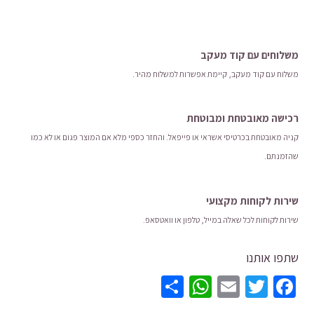
האפשרויות
בעמוד
המוצר
משלוחים עם קוד מעקב
משלוח​ עם קוד מעקב​​, קיימת אפשרות למשלוח מהיר​.
רכישה​ ​מאובטחת ומבוטחת
קניה מאובטחת בכרטיסי אשראי או פייפאל. והחזר כספי מלא אם המוצר פגום או לא כמו
שהזמנתם.
שירות לקוחות מקצועי
שירות לקוחות לכל שאלה במייל, טלפון או וואטסאפ.
שתפו אותנו
WhatsApp
Share
Email
Twitter
Facebook