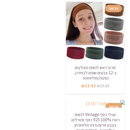
היה:
הוא:
מבצע!
₪39.53.
₪44.93.
סרטי ראש לנשים מצולעים
ב-12 צבעים שונים לבחירה,
כותנה/פוליאסטר
המחיר
המחיר
₪
13.93
₪
23.25
המקורי
הנוכחי
היה:
הוא:
מבצע!
₪13.93.
₪23.25.
עגילי כסף Vintage לנשים
רטרו 100% 925 כסף סטרלינג
בצבע אדום גרנט מלאים חן