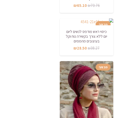
המחיר
המחיר
₪
65.10
₪
70.76
המקורי
הנוכחי
היה:
הוא:
מבצע!
₪65.10.
₪70.76.
כיסוי ראש מודפס לנשים ליום
יום ללא צורך בקשירה נוח וקל
בעיצובים מהממים
המחיר
המחיר
₪
28.50
₪
38.27
המקורי
הנוכחי
היה:
הוא:
מבצע!
₪28.50.
₪38.27.