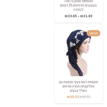
מטפחות סאטן 70X70
בעיצובים מדהימים 35 דגמים
לבחירה
טווח
₪
23.65
–
₪
21.80
מחירים:
מבצע!
עד
מטפחת ראש צעיף מכותנה עם
אפליקציות תחרה ופרחים
בשלל צבעים
המחיר
המחיר
₪
39.53
₪
44.93
המקורי
הנוכחי