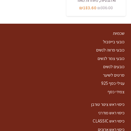
ואלגנטיות, מיוחדות מאוד
המחיר
המחיר
₪
183.60
₪
306.00
המקורי
הנוכחי
היה:
הוא:
₪183.60.
₪306.00.
שכמיות
כובעי בייסבול
כובעי פרווה לנשים
כובעי צמר לנשים
כובעים לנשים
סרטים לשיער
עגילי כסף 925
צמידי כסף
כיסוי ראש צינור טורבן
כיסוי ראש מודרני
כיסוי ראש CLASSIC
כיסוי ראש ארוכים