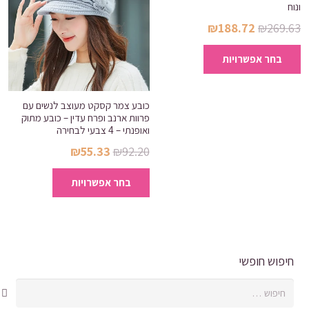
ונוח
לבחור
המחיר
המחיר
₪
188.72
₪
269.63
את
המקורי
הנוכחי
למוצר
האפשרויות
בחר אפשרויות
היה:
הוא:
זה
בעמוד
₪188.72.
₪269.63.
יש
המוצר
מספר
כובע צמר קסקט מעוצב לנשים עם
סוגים.
פרוות ארנב ופרח עדין – כובע מתוק
ואופנתי – 4 צבעי לבחירה
ניתן
המחיר
המחיר
₪
55.33
₪
92.20
לבחור
המקורי
הנוכחי
למוצר
את
בחר אפשרויות
היה:
הוא:
זה
האפשרויות
₪55.33.
₪92.20.
יש
בעמוד
מספר
המוצר
סוגים.
ניתן
חיפוש חופשי
לבחור
חיפוש:
את