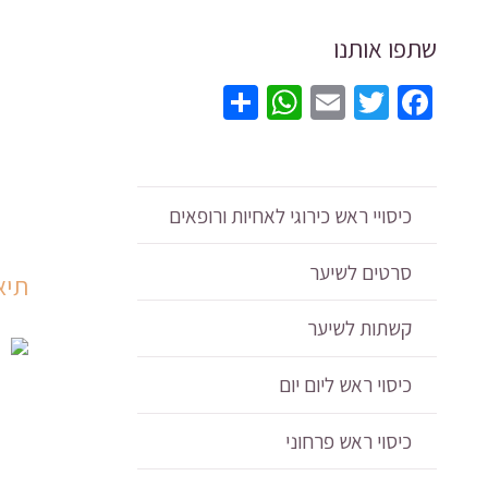
שתפו אותנו
כמות
של
WhatsApp
Share
Email
Twitter
Facebook
כובע
חורף
לנשי
מצמ
כיסויי ראש כירוגי לאחיות ורופאים
ואנג
ב
סרטים לשיער
תיא
5
צבע
קשתות לשיער
בהיר
כיסוי ראש ליום יום
יפים
איכו
כיסוי ראש פרחוני
ומוד
-