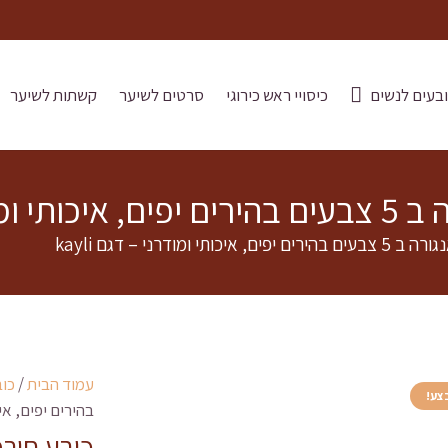
בעים לנשים
כיסויי ראש כירוגי
סרטים לשיער
קשתות לשיער
גם kayli
מודרני – דגם kayli
עמוד הבית
/
כוב
צע!
בהירים יפים, איכות