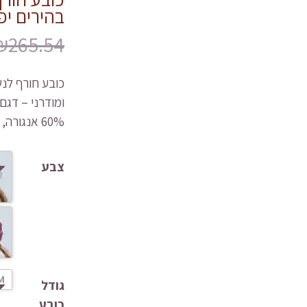
בהירים יפים
₪
265.54
ומודרני – דגם kayli
60% אנגורה, 10% צמר, 30% אקרילי
צבע
M
גודל
כובע