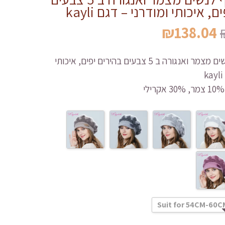
, איכותי ומודרני – דגם kayli
המחיר
המחיר
₪
138.04
המקורי
הנוכחי
היה:
הוא:
כובע חורף לנשים מצמר ואנגורה ב 5 צבעים בהירים יפים, איכותי
₪138.04.
₪265.54.
Suit for 54CM-60C