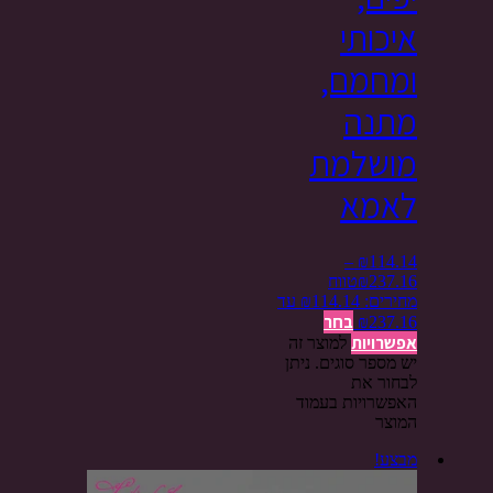
איכותי
ומחמם,
מתנה
מושלמת
לאמא
–
₪
114.14
237.16
₪
טווח
מחירים: ⁦₪114.14⁩ עד
בחר
אפשרויות
למוצר זה
יש מספר סוגים. ניתן
לבחור את
האפשרויות בעמוד
המוצר
מבצע!