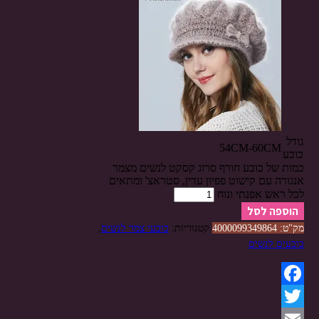
גודל
54CM-60CM
כובע
כמות של כובע חורף סרוג קסקט לנשים מצמר
אנגורה עם קישוט פפיון עדין, סטראצ' ומתאים
לכל ראש אפנתי ונוח
הוספה לסל
מק"ט:
4000099349864
קטגוריות:
כובעי צמר לנשים
,
כובעים לנשים
Facebook
Twitter