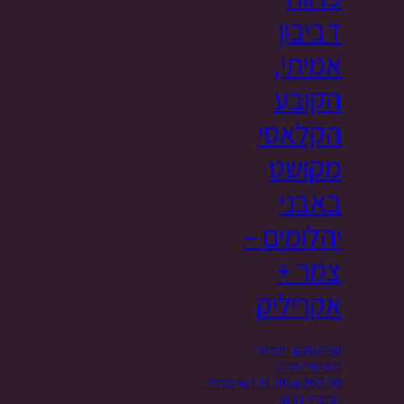
דביבון
אמיתי,
הקובע
הקלאסי
מקושט
באבני
יהלומים –
צמר +
אקריליק
262.50
₪
המחיר
המקורי היה:
₪262.50.
131.20
₪
המחיר
הנוכחי הוא: