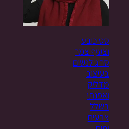
סט כובע
וצעיף צמר
סריג לנשים
בעיצוב
מדליק
ואפנתי
בשלל
צבעים
יפים,