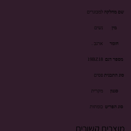
שם מחלקה
למבוגרים
מין
נשים
חומר
ארנב .
מספר דגם
19BZ18
סוג התבנית
פסים
סגנון
מקרית
סוג הפריט
כומתות
מוצרים קשורים