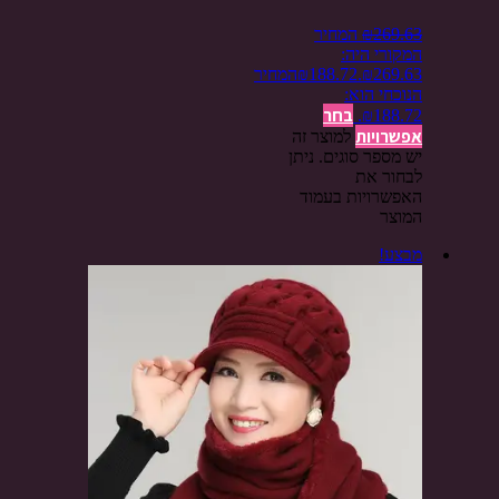
269.63
₪
המחיר
המקורי היה:
₪269.63.
188.72
₪
המחיר
הנוכחי הוא:
בחר
₪188.72.
אפשרויות
למוצר זה
יש מספר סוגים. ניתן
לבחור את
האפשרויות בעמוד
המוצר
מבצע!