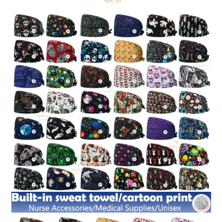
לבחירה,
אלסטי,
כפתור
מובנה,
100%
כותנה