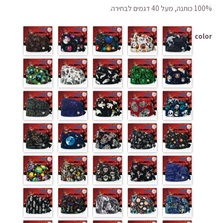
היה:
הוא:
100% כותנה, מעל 40 דגמים לבחירה.
₪37.95.
₪74.48.
color