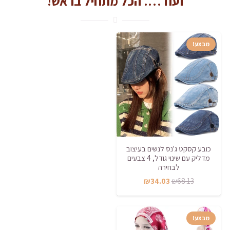
ועוד…. הכל מתחיל בראש!
מבצע!
כובע קסקט ג'נס לנשים בעיצוב
מדליק עם שינוי גודל, 4 צבעים
לבחירה
המחיר
המחיר
₪
34.03
₪
68.13
המקורי
הנוכחי
היה:
הוא:
מבצע!
₪34.03.
₪68.13.