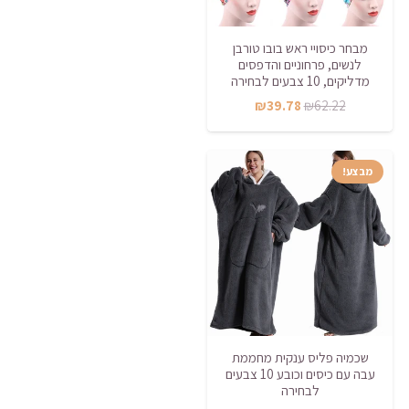
מבחר כיסויי ראש בובו טורבן
לנשים, פרחוניים והדפסים
מדליקים, 10 צבעים לבחירה
המחיר
המחיר
₪
39.78
₪
62.22
המקורי
הנוכחי
היה:
הוא:
מבצע!
₪39.78.
₪62.22.
שכמיה פליס ענקית מחממת
עבה עם כיסים וכובע 10 צבעים
לבחירה