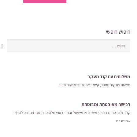
בעמוד
₪37.55.
₪43.13.
יש
המוצר
מספר
סוגים.
ניתן
חיפוש חופשי
לבחור
חיפוש:
את
האפשרויות
בעמוד
המוצר
משלוחים עם קוד מעקב
משלוח​ עם קוד מעקב​​, קיימת אפשרות למשלוח מהיר​.
רכישה​ ​מאובטחת ומבוטחת
קניה מאובטחת בכרטיסי אשראי או פייפאל. והחזר כספי מלא אם המוצר פגום או לא כמו
שהזמנתם.