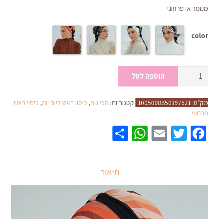
מנומר או פרחוני
עד
color
כמות
הוספה לסל
של
כיסוי
מק"ט:
1005008850197621
קטגוריות:
הכי נוח
,
כיסוי ראש ליום יום
,
כיסוי ראש
ראש
פרחוני
אופנתי
WhatsApp
Share
Email
Twitter
Facebook
לנשים
עם
קשירה
תיאור
מובנת
אלסטית
ללא
צורך