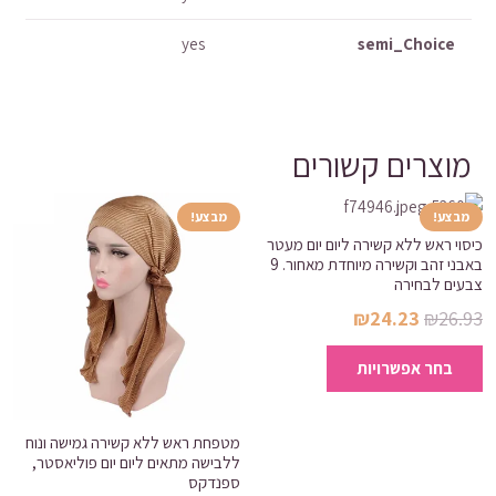
yes
semi_Choice
מוצרים קשורים
מבצע!
מבצע!
כיסוי ראש ללא קשירה ליום יום מעטר
באבני זהב וקשירה מיוחדת מאחור. 9
צבעים לבחירה
המחיר
המחיר
₪
24.23
₪
26.93
המקורי
הנוכחי
למוצר
בחר אפשרויות
היה:
הוא:
זה
₪24.23.
₪26.93.
יש
מספר
מטפחת ראש ללא קשירה גמישה ונוח
סוגים.
ללבישה מתאים ליום יום פוליאסטר,
ספנדקס
ניתן