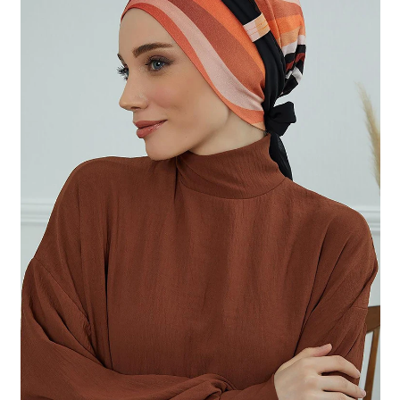
בקשירה,
מנומר
או
פרחוני