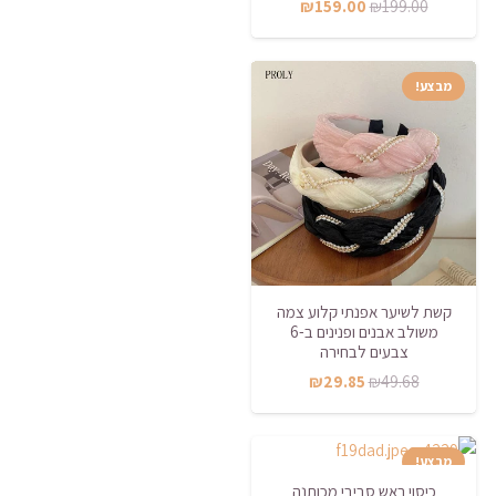
המחיר
המחיר
₪
159.00
₪
199.00
המקורי
הנוכחי
היה:
הוא:
מבצע!
₪159.00.
₪199.00.
קשת לשיער אפנתי קלוע צמה
משולב אבנים ופנינים ב-6
צבעים לבחירה
המחיר
המחיר
₪
29.85
₪
49.68
המקורי
הנוכחי
היה:
הוא:
מבצע!
₪29.85.
₪49.68.
כיסוי ראש סביבי מכותנה