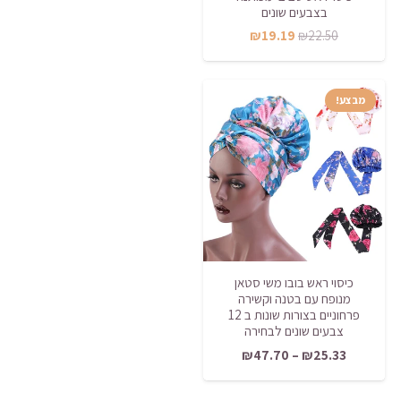
בצבעים שונים
המחיר
המחיר
₪
19.19
₪
22.50
המקורי
הנוכחי
היה:
הוא:
מבצע!
₪19.19.
₪22.50.
כיסוי ראש בובו משי סטאן
מנופח עם בטנה וקשירה
פרחוניים בצורות שונות ב 12
צבעים שונים לבחירה
טווח
₪
47.70
–
₪
25.33
מחירים: