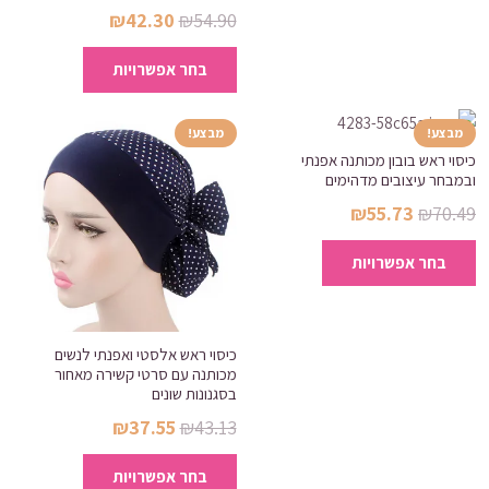
המחיר
המחיר
₪
42.30
₪
54.90
לבחור
המקורי
הנוכחי
למוצר
את
בחר אפשרויות
היה:
הוא:
זה
האפשרויות
₪42.30.
₪54.90.
יש
בעמוד
מספר
מבצע!
מבצע!
המוצר
כיסוי ראש בובון מכותנה אפנתי
סוגים.
ובמבחר עיצובים מדהימים
ניתן
המחיר
המחיר
₪
55.73
₪
70.49
לבחור
המקורי
הנוכחי
למוצר
את
בחר אפשרויות
היה:
הוא:
זה
האפשרויות
₪55.73.
₪70.49.
יש
בעמוד
מספר
המוצר
סוגים.
כיסוי ראש אלסטי ואפנתי לנשים
מכותנה עם סרטי קשירה מאחור
ניתן
בסגנונות שונים
לבחור
המחיר
המחיר
₪
37.55
₪
43.13
את
המקורי
הנוכחי
למוצר
האפשרויות
בחר אפשרויות
היה:
הוא:
זה