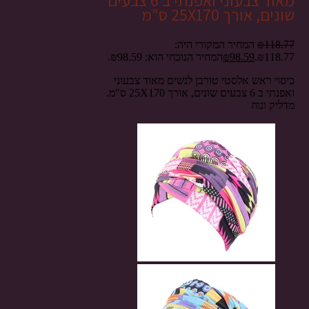
מאוד צבעוני ואפנתי ב 6 צבעים
שונים, אורך 25X170 ס"מ
118.77
₪
המחיר המקורי היה:
₪118.77.
98.59
₪
המחיר הנוכחי הוא: ₪98.59.
כיסוי ראש אלסטי טורבן לנשים מאוד צבעוני
ואפנתי ב 6 צבעים שונים, אורך 25X170 ס"מ.
מדליק ונוח