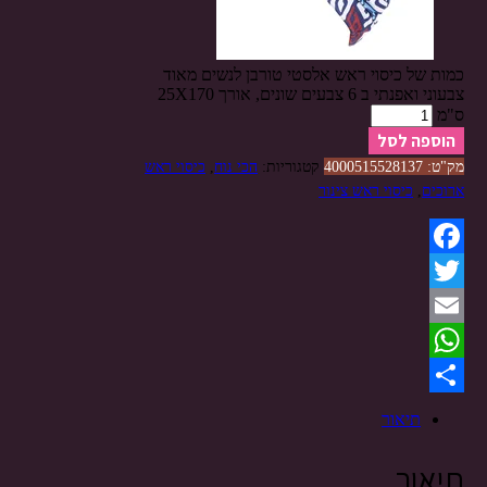
כמות של כיסוי ראש אלסטי טורבן לנשים מאוד
צבעוני ואפנתי ב 6 צבעים שונים, אורך 25X170
ס"מ
הוספה לסל
מק"ט:
4000515528137
קטגוריות:
הכי נוח
,
כיסוי ראש
ארוכים
,
כיסוי ראש צינור
Facebook
Twitter
Email
WhatsApp
Share
תיאור
תיאור