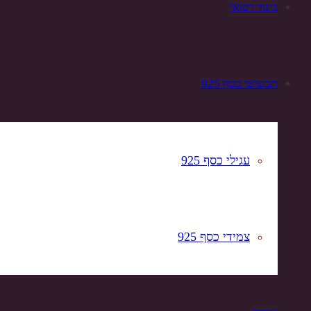
ביגוד רפואי
תכשיטי כסף 925
עגילי כסף 925
צמידי כסף 925