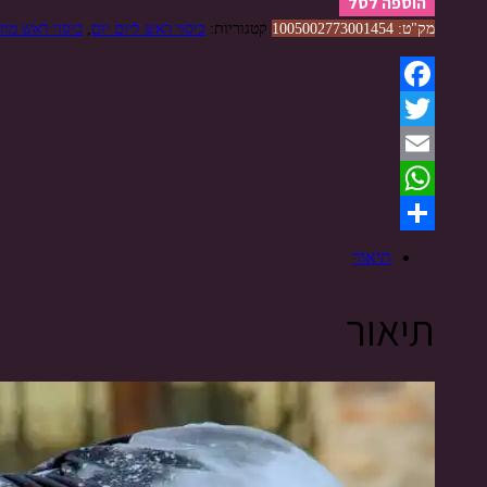
הוספה לסל
מק"ט:
1005002773001454
קטגוריות:
כיסוי ראש ליום יום
,
כיסוי ראש מוד
Facebook
Twitter
Email
WhatsApp
Share
תיאור
תיאור