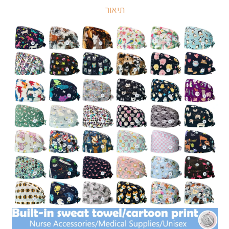
תיאור
מובנה,
רצועת
כותנה
פנימית
לספיגה,
50
עיצובי
חיות
לבחירה
100%
כותנה