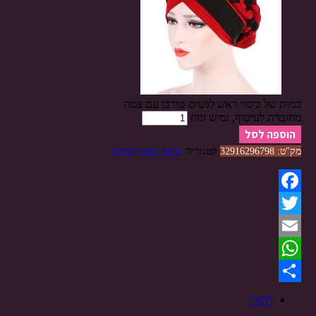
כמות של כיסוי ראש לנשים טורבן עם צמה
מחוברת לעיטוף, גמיש ונוח
הוספה לסל
מק"ט:
32916296798
קטגוריה:
כיסוי ראש קשירה
Facebook
Twitter
Email
WhatsApp
Share
תיאור