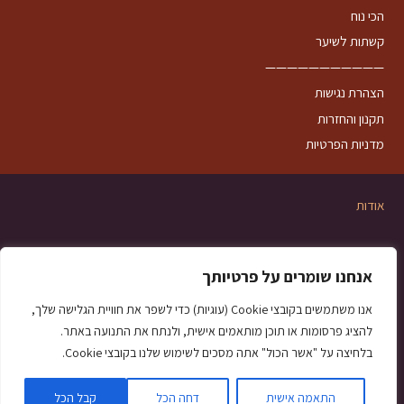
הכי נוח
קשתות לשיער
———————————
הצהרת נגישות
תקנון והחזרות
מדניות הפרטיות
אודות
צרו קשר
אנחנו שומרים על פרטיותך
קשירות
אנו משתמשים בקובצי Cookie (עוגיות) כדי לשפר את חוויית הגלישה שלך,
להציג פרסומות או תוכן מותאמים אישית, ולנתח את התנועה באתר.
שאלות ותשובות
בלחיצה על "אשר הכול" אתה מסכים לשימוש שלנו בקובצי Cookie.
שמלות ערב לנשים
|
שמלות לילדות
|
תיקים לנשים
התאמה אישית
דחה הכל
קבל הכל
©
בניית אתרים בוורדפרס