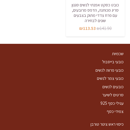
כובט כסקט אפנתי לנשים סגנון
סריג מכותנה, הדפס מרובעים,
עם פרח צדדי מתוק בצבעים
שונים לבחירה
המחיר
המחיר
₪
113.53
₪
141.90
המקורי
הנוכחי
היה:
הוא:
₪113.53.
₪141.90.
שכמיות
כובעי בייסבול
כובעי פרווה לנשים
כובעי צמר לנשים
כובעים לנשים
סרטים לשיער
עגילי כסף 925
צמידי כסף
כיסוי ראש צינור טורבן