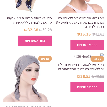
סופר
איכותי,
9
כיסוי ראש אופנתי לנשים ללא קשירה
כיסוי ראש יהודית לנשים ב-7 צבעים
צבעים
עם פרח בובו מאחור, אלסטי וגמיש – 8
מדליקים לבחירה, ללא קשירה
צבעים לבחירה
לבחירה
המחיר
המחיר
₪
32.68
₪
50.28
המחיר
המחיר
₪
36.36
₪
42.81
המקורי
הנוכחי
למוצר
המקורי
הנוכחי
למוצר
בחר אפשרויות
היה:
הוא:
זה
בחר אפשרויות
היה:
הוא:
זה
₪32.68.
₪50.28.
יש
₪36.36.
₪42.81.
יש
מספר
מספר
מבצע!
מבצע!
סוגים.
סוגים.
כיסוי ראש לאשה פרחונית ואפנתי ליום
ניתן
יום ללא קשירה בדגמי אביב אפנתיים
ניתן
לבחור
המחיר
המחיר
₪
28.55
₪
38.63
לבחור
את
המקורי
הנוכחי
למוצר
את
האפשרויות
בחר אפשרויות
היה:
הוא:
זה
האפשרויות
בעמוד
₪28.55.
₪38.63.
יש
בעמוד
המוצר
מספר
המוצר
סוגים.