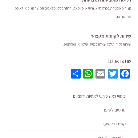
קניה מאובטחת בכרטיסי אשראי או פייפאל. והחזר כספי מלא אם המוצר פגום או לא כמו
שהזמנתם.
שירות לקוחות מקצועי
שירות לקוחות לכל שאלה במייל, טלפון או וואטסאפ.
שתפו אותנו
WhatsApp
Share
Email
Twitter
Facebook
כיסויי ראש כירוגי לאחיות ורופאים
סרטים לשיער
קשתות לשיער
כיסוי ראש ליום יום