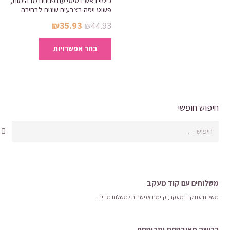
כיסוי ראש בסיסי עם פנינים מדהימות,
פשוט ויפה בצבעים שונים לבחירה
ניתן
המחיר
המחיר
₪
35.93
₪
44.93
לבחור
המקורי
הנוכחי
למוצר
את
בחר אפשרויות
היה:
הוא:
זה
האפשרויות
₪35.93.
₪44.93.
יש
בעמוד
מספר
המוצר
סוגים.
ניתן
חיפוש חופשי
לבחור
חיפוש:
את
האפשרויות
בעמוד
המוצר
משלוחים עם קוד מעקב
משלוח​ עם קוד מעקב​​, קיימת אפשרות למשלוח מהיר​.
רכישה​ ​מאובטחת ומבוטחת