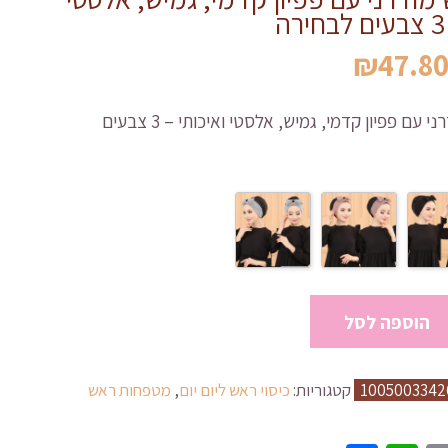
מחיר
המחיר
₪
47.8
מקורי
הנוכחי
יה:
הוא:
כיסוי ראש מודרני עם פפיון קדמי, גמיש, אלסטי ואיכותי – 3 צבעים
₪47.80.
₪53.13
הוספה לסל
1005003342
קטגוריות:
כיסוי ראש ליום יום
,
מטפחות ראש