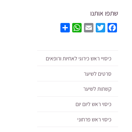
עם
פפיון
שתפו אותנו
קדמי
גמיש
WhatsApp
Share
Email
Twitter
Facebook
אלס
ואיכ
-
3
כיסויי ראש כירוגי לאחיות ורופאים
צבע
סרטים לשיער
לבחי
קשתות לשיער
כיסוי ראש ליום יום
כיסוי ראש פרחוני