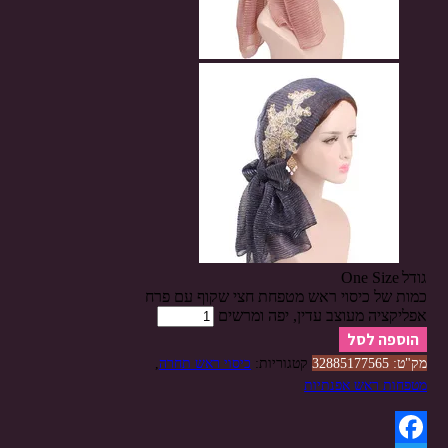
גודל
One Size
כמות של כיסוי ראש מטפחת חצי שקוף עם פרח
אפליקציה מעוצב עדין, יפה ומרשים
הוספה לסל
מק"ט:
32885177565
קטגוריות:
כיסוי ראש תחרה
,
מטפחות ראש אפנתיות