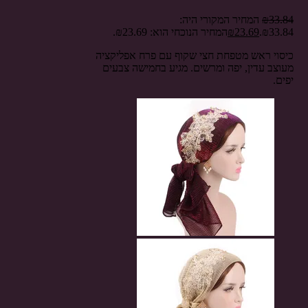
33.84
₪
המחיר המקורי היה:
₪33.84.
23.69
₪
המחיר הנוכחי הוא: ₪23.69.
כיסוי ראש מטפחת חצי שקוף עם פרח אפליקציה
מעוצב עדין, יפה ומרשים. מגיע בחמישה צבעים
יפים.