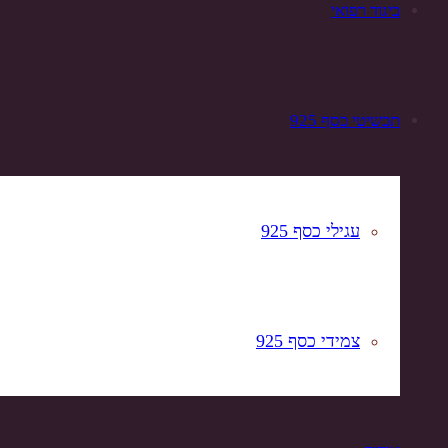
ביגוד רפואי
תכשיטי כסף 925
עגילי כסף 925
צמידי כסף 925