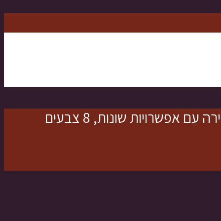
כיסוי ראש סאטן מבריק ורך, פרחוני, אלגנטי וסופר אפנתי, עם סרט קשירה ארוך לקשירה עם אפשרויות שונות, 8 צבעים