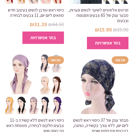
סרטים אלסטיים לשיער לנשים ונערות,
כיסוי ראש טורבן לנשים בעיצוב חדש
מבער ענק של 65 צבעים וסגנונות
מתאים ליום יום, 11 צבעים לבחירה
וצבעים
המחיר
המחיר
₪
31.20
₪
44.50
המחיר
המחיר
₪
15.90
₪
19.90
המקורי
הנוכחי
למוצר
המקורי
הנוכחי
למוצר
בחר אפשרויות
היה:
הוא:
זה
בחר אפשרויות
היה:
הוא:
זה
₪31.20.
₪44.50.
יש
₪15.90.
₪19.90.
יש
מספר
מספר
מבצע!
מבצע!
סוגים.
סוגים.
ניתן
ניתן
לבחור
לבחור
את
את
האפשרויות
האפשרויות
בעמוד
בעמוד
המוצר
המוצר
מבחר ענק של 37 כיסויי ראש לנשים
כיסוי ראש לנשים ללא קשירה ב-11
ליום יום, ללא צורך בקשירה, כותנה,
צבעים חלקים לבחירה, מטפחת ראש
בצבעים והדפסים שונים
הכי נוחה שיש