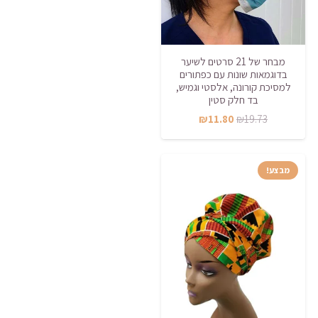
מבחר של 21 סרטים לשיער
בדוגמאות שונות עם כפתורים
למסיכת קורונה, אלסטי וגמיש,
בד חלק סטין
המחיר
המחיר
₪
11.80
₪
19.73
המקורי
הנוכחי
היה:
הוא:
מבצע!
₪11.80.
₪19.73.