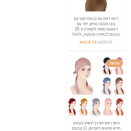
כיסוי ראש טורבן אפריקאי עם
בובו מובנה גמיש, יחד עם
רצועות נוחות לקשירה ב-20
צבעים לבחירה מכותנה, להיט!
המחיר
המחיר
₪
118.76
₪
158.37
המקורי
הנוכחי
היה:
הוא:
מבצע!
₪118.76.
₪158.37.
כיסוי ראש טורבן לנשים בעיצוב
חדש מתאים ליום יום, 11 צבעים