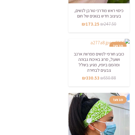
כיסוי ראש מודרני טורבן לנשים,
בעיצוב חדש בגוונים של חום
המחיר
המחיר
₪
173.25
₪
247.50
המקורי
הנוכחי
היה:
הוא:
מבצע!
₪173.25.
₪247.50.
כובע חורפי לנשים מפרוות ארנב
ושועל, סרוג באיכות גבוהה
ומהמם ביופיו, מגיע בשלל
צבעים לבחירה
המחיר
המחיר
₪
330.53
₪
550.88
המקורי
הנוכחי
היה:
הוא:
מבצע!
₪330.53.
₪550.88.