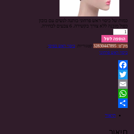
כמות של כיסוי ראש פרחוני כותנה לנשים עם בובון
כפול מובנה ללא צורך בקשירה. 6 צבעים לבחירה.
הוספה לסל
מק"ט:
32830447895
קטגוריות:
כיסוי ראש בסיסי
,
כיסוי ראש פרחוני
Facebook
Twitter
Email
WhatsApp
Share
תיאור
תיאור