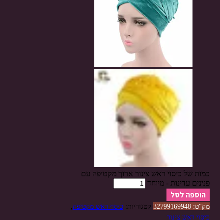
כמות של כיסוי ראש צינור ארוך מקטיפה עם
פנינים עדינות - מיוחד
הוספה לסל
מק"ט:
32799169948
קטגוריות:
כיסוי ראש מקטיפה
,
כיסוי ראש צינור