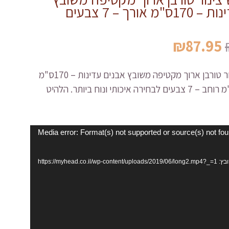
אבנים עדינות – 170ס"מ אורך – 7 צבעים
המחיר
המחיר
₪
87.95
המקורי
הנוכחי
היה:
הוא:
כיסוי ראש צינור טורבן ארוך מקטיפה משובץ אבנים עדינות – 170ס"מ
₪87.95.
₪139.50.
אורך על 26ס"מ רוחב – 7 צבעים לבחירה איכותי ונוח ביותר. הלהיט
Media error: Format(s) not supported or source(s) not fo
https://myhead.co.il/wp-conte