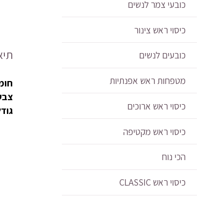
צינו
כובעי צמר לנשים
טורב
כיסוי ראש צינור
ארוך
מקט
תיא
כובעים לנשים
משו
אבני
מטפחות ראש אפנתיות
חומר
עדינ
צבע
-
כיסוי ראש ארוכים
גודל: X170
אורך
כיסוי ראש מקטיפה
-
7
הכי נוח
צבע
כיסוי ראש CLASSIC
לבחי