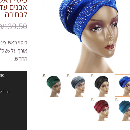
לבחירה
₪
139.50
החדש.
נגן
und
וידאו
הורד קובץ: nt/uploads/2019/06/long2.mp4?_=1