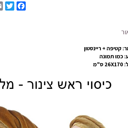
ר
er
book
ן
יפה
ור
בץ
ם
: קטיפה + ריינסטון
ות
: כמו תמונה
26 ס"מ
170ס"מ
ים
רה