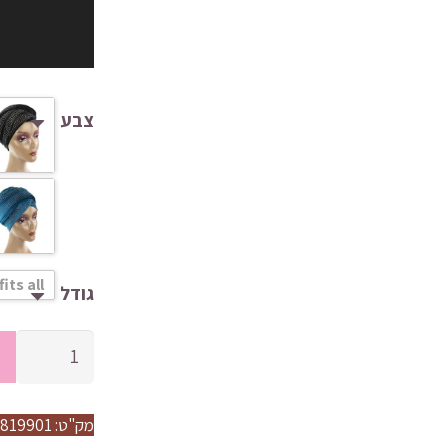
צבע
fits all
גודל
מק"ט:
819901