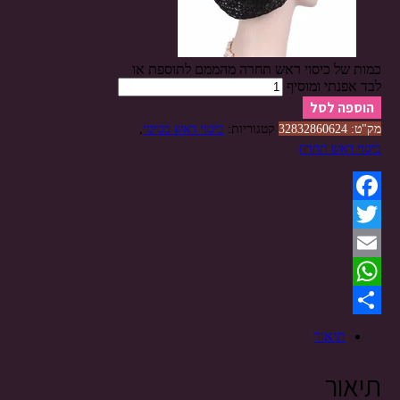
כמות של כיסוי ראש תחרה מהממם לתוספת או
לבד אפנתי ומוסיף
הוספה לסל
מק"ט:
32832860624
קטגוריות:
כיסוי ראש בסיסי
,
כיסוי ראש תחרה
Facebook
Twitter
Email
WhatsApp
Share
תיאור
תיאור