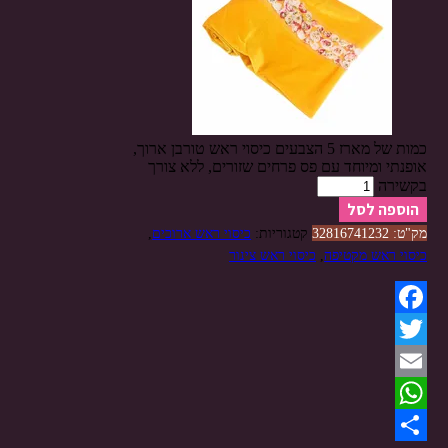
כמות של מארז 5 הצבעים כיסוי ראש טורבן ארוך,
אופנתי ומיוחד עם פס פרחים שזורים, ללא צורך
בקשירה
הוספה לסל
מק"ט:
32816741232
קטגוריות:
כיסוי ראש ארוכים
,
כיסוי ראש מקטיפה
,
כיסוי ראש צינור
Facebook
Twitter
Email
WhatsApp