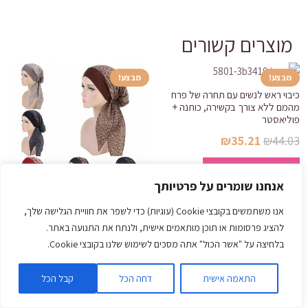
מוצרים קשורים
מבצע!
מבצע!
כיבוי ראש לנשים עם תחרה של פרח
מהמם ללא צורך בקשירה, כותנה +
פוליאסטר
המחיר
המחיר
₪
35.21
₪
44.03
המקורי
הנוכחי
למוצר
בחר אפשרויות
היה:
הוא:
זה
אנחנו שומרים על פרטיותך
₪35.21.
₪44.03.
יש
מספר
אנו משתמשים בקובצי Cookie (עוגיות) כדי לשפר את חוויית הגלישה שלך,
כיסוי ראש מודפס קייצי ואפנתי לנשים
להציג פרסומות או תוכן מותאמים אישית, ולנתח את התנועה באתר.
סוגים.
ליום יום, קל ונוח לשימוש, ללא צורך
בקשירה
בלחיצה על "אשר הכול" אתה מסכים לשימוש שלנו בקובצי Cookie.
ניתן
המחיר
המחיר
₪
29.50
₪
37.73
לבחור
המקורי
הנוכחי
התאמה אישית
דחה הכל
קבל הכל
למוצר
את
בחר אפשרויות
היה:
הוא:
זה
האפשרויות