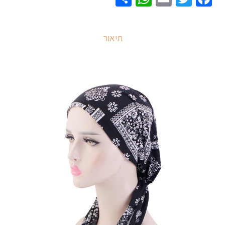
ראש
לנשים
תיאור
פוליאסטר/ספנדקס
גמישות
בצבעים
שונים
ליום
ליום