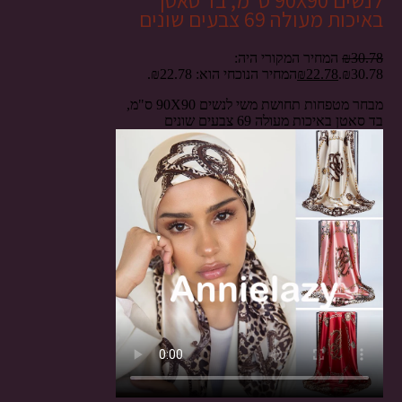
לנשים 90X90 ס"מ, בד סאטן
באיכות מעולה 69 צבעים שונים
30.78
₪
המחיר המקורי היה:
₪30.78.
22.78
₪
המחיר הנוכחי הוא: ₪22.78.
מבחר מטפחות תחושת משי לנשים 90X90 ס"מ,
בד סאטן באיכות מעולה 69 צבעים שונים