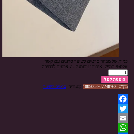
כמות של מבחר סרטים לשיער סרוגים עם קשר,
אלסטי וגמיש, איכותי מכותנה - 7 צבעים לבחירה
הוספה לסל
מק"ט:
1005005927248762
קטגוריה:
סרטים לשיער
Facebook
Twitter
Email