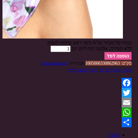
כמות של מבחר של 8 כיסוי ראש פרחוני לנשים
ללא קשירה, אלסטי ונוח ליום יום
הוספה לסל
מק"ט:
1005006330862963
קטגוריות:
Uncategorized
,
כיסוי ראש ליום יום
,
כיסוי ראש פרחוני
Facebook
Twitter
Email
WhatsApp
Share
תיאור