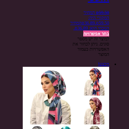
59.50
₪
המחיר
המקורי היה:
₪59.50.
36.89
₪
המחיר
הנוכחי הוא: ₪36.89.
בחר אפשרויות
למוצר זה יש מספר
סוגים. ניתן לבחור את
האפשרויות בעמוד
המוצר
מבצע!