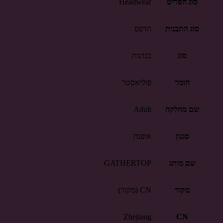
סוג הפריט
Headwear
סוג התבנית
הדפס
סוג
בנדנות
חומר
פוליאסטר
שם מחלקה
Adult
סגנון
אופנה
שם מותג
GATHERTOP
מקור
CN (מקור)
Zhejiang
CN