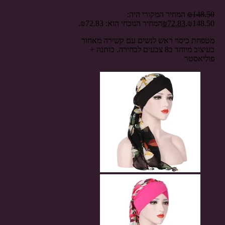
148.50
₪
המחיר המקורי היה:
₪148.50.
72.83
₪
המחיר הנוכחי הוא: ₪72.83.
מטפחת כיסוי ראש לנשים עם קשירה מאחור
בעיצוב מיוחד ב8 צבעים לבחירה. כותנה +
פוליאסטר