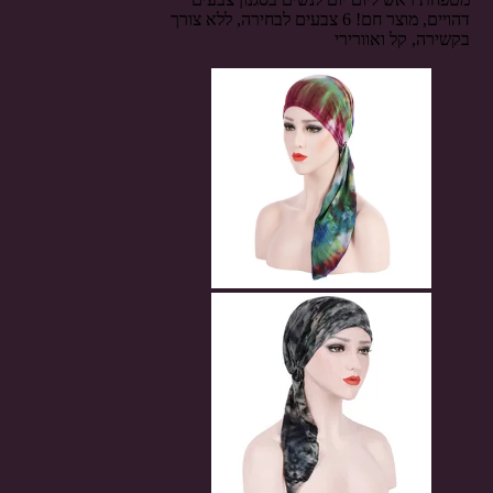
דהויים, מוצר חם! 6 צבעים לבחירה, ללא צורך
בקשירה, קל ואוורירי