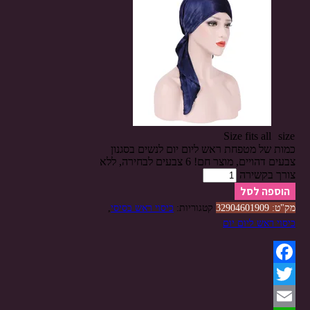
Size fits all
size
כמות של מטפחת ראש ליום יום לנשים בסגנון
צבעים דהויים, מוצר חם! 6 צבעים לבחירה, ללא
צורך בקשירה
הוספה לסל
מק"ט:
32904601909
קטגוריות:
כיסוי ראש בסיסי
,
כיסוי ראש ליום יום
Facebook
Twitter