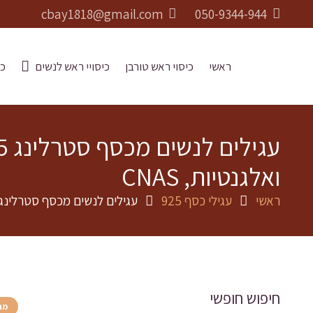
cbay1818@gmail.com
050-9344-944
ראשי
כיסוי ראש טורבן
כיסויי ראש לנשים
כו
ואלגנטיות, CNAS
ראשי
עגילי כסף 925
עגילים לנשים מכסף סטרלינג 925 וינטאג' עם אבני גרנט אדום עמוק חן טבעיות, עוצרות נשימה ואלגנטיות, AS
חיפוש חופשי
מב