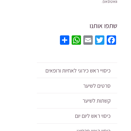
וואטסאפ.
לנשי
מכס
סטרל
שתפו אותנו
925
וינט
WhatsApp
Share
Email
Twitter
Facebook
עם
אבני
גרנט
אדו
כיסויי ראש כירוגי לאחיות ורופאים
עמוק
חן
סרטים לשיער
טבעי
קשתות לשיער
עוצר
נשימ
כיסוי ראש ליום יום
ואלג
NAS
כיסוי ראש פרחוני