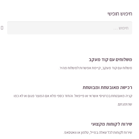
סוגים.
ניתן
ניתן
חיפוש חופשי
לבחור
לבחור
את
חיפוש:
את
האפשרויות
האפשרויות
בעמוד
בעמוד
המוצר
המוצר
משלוחים עם קוד מעקב
משלוח​ עם קוד מעקב​​, קיימת אפשרות למשלוח מהיר​.
רכישה​ ​מאובטחת ומבוטחת
קניה מאובטחת בכרטיסי אשראי או פייפאל. והחזר כספי מלא אם המוצר פגום או לא כמו
שהזמנתם.
שירות לקוחות מקצועי
שירות לקוחות לכל שאלה במייל, טלפון או וואטסאפ.