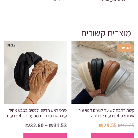
מוצרים קשורים
מבצע!
קשת רחבה לשיער לנשים דמוי עור
סרט ראש חדשני לנשים בצבע אחיד
איכותי ב-4 צבעים לבחירה
עם קשת מרכזית מגיעה ב – 4 צבעים
המחיר
המחיר
טווח
₪
32.60
–
₪
31.53
₪
29.55
₪
42.25
המקורי
הנוכחי
מחירים:
למוצר
למוצר