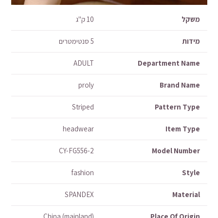
משקל
10 ק"ג
מידות
5 סנטימטרים
ADULT
Department Name
proly
Brand Name
Striped
Pattern Type
headwear
Item Type
CY-FG556-2
Model Number
fashion
Style
SPANDEX
Material
China (mainland)
Place Of Origin