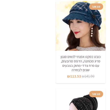
מבצע!
כובט כסקט אפנתי לנשים סגנון
סריג מכותנה, הדפס מרובעים,
עם פרח צדדי מתוק בצבעים
שונים לבחירה
המחיר
המחיר
₪
113.53
₪
141.90
המקורי
הנוכחי
היה:
הוא:
מבצע!
₪113.53.
₪141.90.