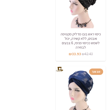
כיסוי ראש בובו מדליק מקטיפה
ואבנים, ללא קשירה, יכול
לשמש ככיסוי פנימי, 6 צבעים
לבחירה
המחיר
המחיר
₪
33.93
₪
42.43
המקורי
הנוכחי
היה:
הוא:
מבצע!
₪33.93.
₪42.43.