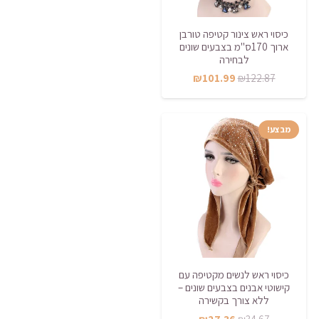
כיסוי ראש צינור קטיפה טורבן
ארוך 170ס"מ בצבעים שונים
לבחירה
המחיר
המחיר
₪
101.99
₪
122.87
המקורי
הנוכחי
היה:
הוא:
מבצע!
₪101.99.
₪122.87.
כיסוי ראש לנשים מקטיפה עם
קישוטי אבנים בצבעים שונים –
ללא צורך בקשירה
המחיר
המחיר