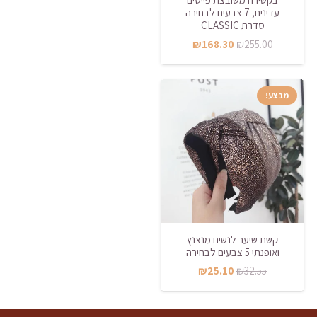
עדינים, 7 צבעים לבחירה
סדרת CLASSIC
המחיר
המחיר
₪
168.30
₪
255.00
המקורי
הנוכחי
היה:
הוא:
מבצע!
₪168.30.
₪255.00.
קשת שיער לנשים מנצנץ
ואופנתי 5 צבעים לבחירה
המחיר
המחיר
₪
25.10
₪
32.55
המקורי
הנוכחי
היה:
הוא: