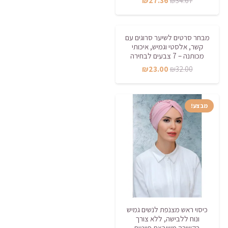
₪
27.36
₪
34.67
המקורי
הנוכחי
היה:
הוא:
מבחר סרטים לשיער סרוגים עם
מבצע!
₪27.36.
₪34.67.
קשר, אלסטי וגמיש, איכותי
מכותנה – 7 צבעים לבחירה
המחיר
המחיר
₪
23.00
₪
32.00
המקורי
הנוכחי
היה:
הוא:
מבצע!
₪23.00.
₪32.00.
כיסוי ראש מצנפת לנשים גמיש
ונוח ללבישה, ללא צורך
בקשירה משובצת פייטים