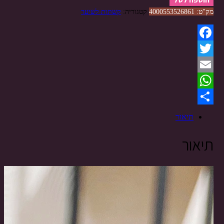
מק"ט:
4000553526861
קטגוריה:
קשתות לשיער
Facebook
Twitter
Email
WhatsApp
Share
תיאור
תיאור